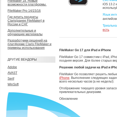
Системны
FileMaker 18. Новые
iOS 13.2 
возможности платформы.
использу
FileMaker Pro 14/15/16
Язык инт
Где купить продукты
английски
Claris(ранее FileMaker) в
России и СНГ
Триальна
есть
Дополнительные и
обучающие материалы
Разработчики решений на
платформе Claris FileMaker и
примеры использования
FileMaker Go 17 для iPad и iPhone
FileMaker Go 17 совместим с iPad, iPh
ДРУГИЕ ВЕНДОРЫ
поздняя версия. Для более старых ве
Adobe
Решение любой задачи на iPad и iPh
AVAST
FileMaker Go позволяет решить любые
iPhone
. Выполнение следующих задач
Serif
всего несколько часов (а не недель!):
WinSoft
Отображение текущего уровня запасов
привлекательных диаграмм.
Обновление