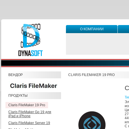
О КОМПАНИИ
ВЕНДОР
CLARIS FILEMAKER 19 PRO
C
ПРОДУКТЫ
Ти
Эл
Claris FileMaker 19 Pro
ис
Це
Claris FileMaker Go 19 для
27
iPad и iPhone
44
ил
Claris FileMaker Server 19
С 