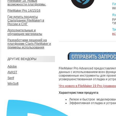
FileMaker 18. Новые
Пл
возможности платформы.
Wi
FileMaker Pro 14/15/16
Яз
Где купить продукты
ру
Claris(ранее FileMaker) в
ту
России и СНГ
Тр
Дополнительные и
ес
обучающие материалы
Разработчики решений на
платформе Claris FileMaker и
примеры использования
ДРУГИЕ ВЕНДОРЫ
Adobe
FileMaker Pro Advanced предоставляе
данных с использованием всех функци
AVAST
современные инструменты для проект
Serif
усовершенствованная отладка и устр
WinSoft
Что нового в FileMaker 19 Pro (сравн
Характеристики продукта
Легкое и быстрое моделирован
Эффективная отладка и устра