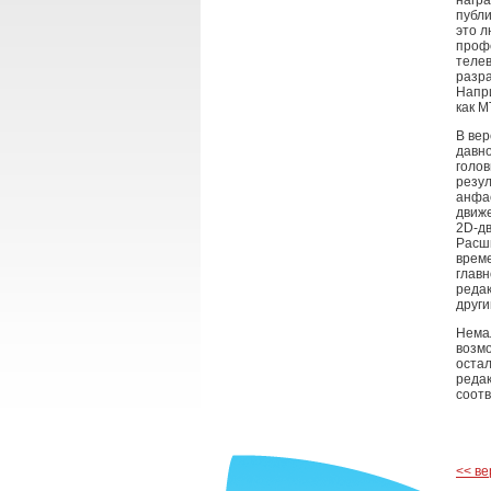
награ
публи
это л
профе
телев
разра
Напри
как M
В ве
давн
голов
резул
анфас
движе
2D-дв
Расш
време
главн
реда
други
Нема
возмо
остал
редак
соотв
<< ве