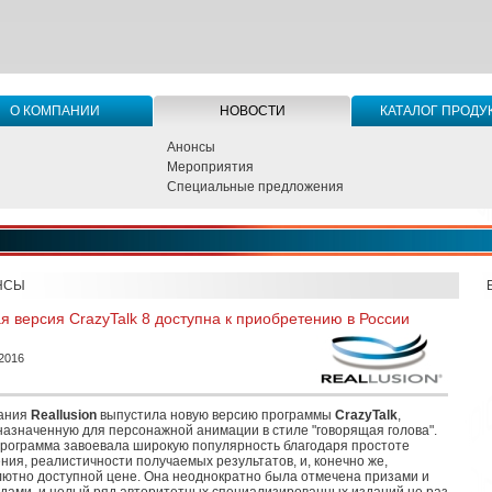
О КОМПАНИИ
НОВОСТИ
КАТАЛОГ ПРОДУ
Анонсы
Мероприятия
Специальные предложения
НСЫ
я версия CrazyTalk 8 доступна к приобретению в России
.2016
ания
Reallusion
выпустила новую версию программы
CrazyTalk
,
азначенную для персонажной анимации в стиле "говорящая голова".
программа завоевала широкую популярность благодаря простоте
ния, реалистичности получаемых результатов, и, конечно же,
лютно доступной цене. Она неоднократно была отмечена призами и