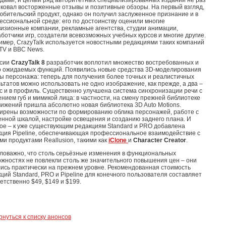
дами, и целый ряд авторитетных специализированных изданий не раз
ковал восторженные отзывы и позитивные обзоры. На первый взгляд,
юбительский продукт, однако он получил заслуженное признание и в
ссиональной среде: его по достоинству оценили многие
изионные компании, рекламные агентства, студии анимации,
ботчики игр, создатели всевозможных учебных курсов и многие другие.
мер, CrazyTalk используется новостными редакциями таких компаний
TV и BBC News.
рсии
CrazyTalk 8
разработчик воплотил множество востребованных и
о ожидаемых функций. Появились новые средства 3D-моделирования
ы персонажа: теперь для получения более точных и реалистичных
ьтатов можно использовать не одно изображение, как прежде, а два –
 и в профиль. Существенно улучшена система синхронизации речи с
нием губ и мимикой лица: в частности, на смену прежней библиотеке
ижений пришла абсолютно новая библиотека 3D Auto Motions.
ирены возможности по формированию облика персонажей, работе с
нной шкалой, настройке освещения и созданию заднего плана. И
ое – к уже существующим редакциям Standard и PRO добавлена
кция Pipeline, обеспечивающая профессиональное взаимодействие с
ми продуктами Reallusion, такими как
iClone
и
Character Creator
.
ловажно, что столь серьёзные изменения в функциональных
жностях не повлекли столь же значительного повышения цен – они
ись практически на прежнем уровне. Рекомендованная стоимость
ций Standard, PRO и Pipeline для конечного пользователя составляет
етственно $49, $149 и $199.
рнуться к списку анонсов