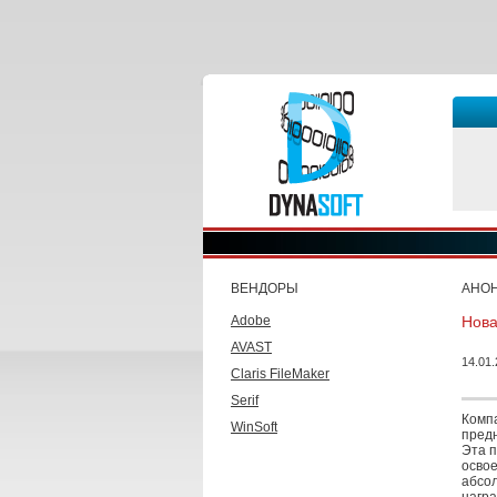
ВЕНДОРЫ
АНО
Adobe
Нова
AVAST
14.01
Claris FileMaker
Serif
Комп
WinSoft
предн
Эта 
освое
абсо