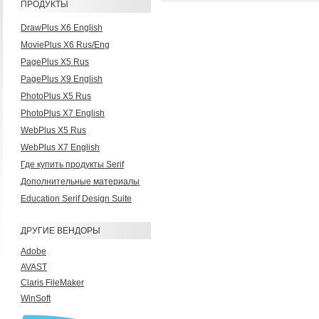
ПРОДУКТЫ
DrawPlus X6 English
MoviePlus X6 Rus/Eng
PagePlus X5 Rus
PagePlus X9 English
PhotoPlus X5 Rus
PhotoPlus X7 English
WebPlus X5 Rus
WebPlus X7 English
Где купить продукты Serif
Дополнительные материалы
Еducation Serif Design Suite
ДРУГИЕ ВЕНДОРЫ
Adobe
AVAST
Claris FileMaker
WinSoft